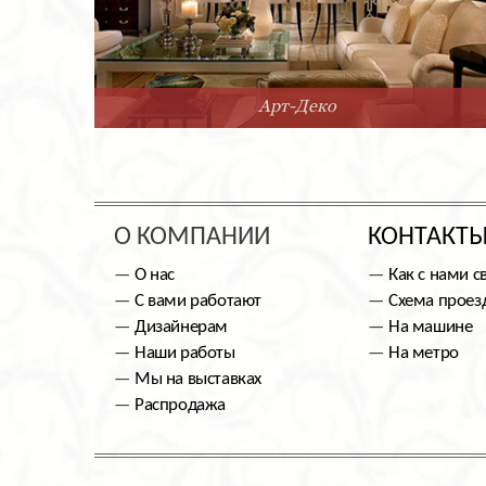
Арт-Деко
О КОМПАНИИ
КОНТАКТ
О нас
Как с нами с
С вами работают
Схема проез
Дизайнерам
На машине
Наши работы
На метро
Мы на выставках
Распродажа