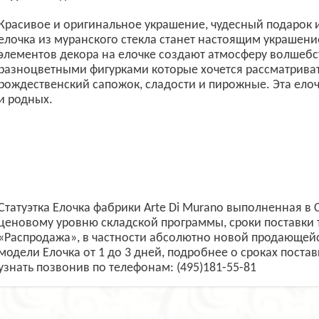
Красивое и оригинальное украшение, чудесный подарок 
елочка из муранского стекла станет настоящим украшен
элементов декора на елочке создают атмосферу волшебс
разноцветными фигурками которые хочется рассматривать
рождественский сапожок, сладости и пирожные. Эта елоч
и родных.
Статуэтка Елочка фабрики Arte Di Murano выполненная в
ценовому уровню складской программы, сроки поставки 
«Распродажа», в частности абсолютно новой продающейс
модели Елочка от 1 до 3 дней, подробнее о сроках постав
узнать позвонив по телефонам: (495)181-55-81