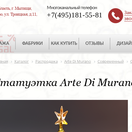
Многоканальный телефон
ласть, г. Мытищи,
Зак
+7(495)181-55-81
, ул. Троицкая, д.11,
зво
ДАЖА
ФАБРИКИ
КАК КУПИТЬ
ОТЗЫВЫ
ДИЗАЙ
вная
Каталог
Распродажа
Arte Di Murano
Современный
татуэтка Arte Di Muran