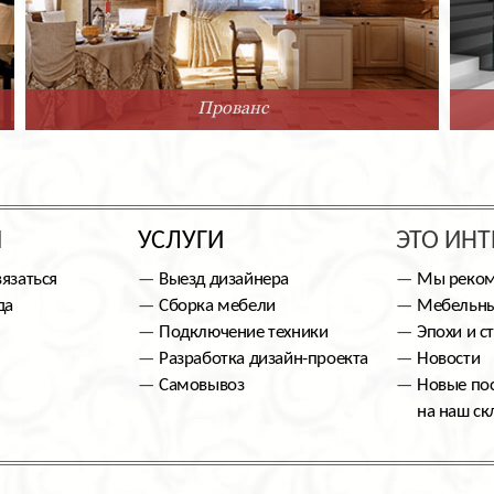
Прованс
Ы
УСЛУГИ
ЭТО ИНТ
вязаться
Выезд дизайнера
Мы реко
да
Сборка мебели
Мебельны
Подключение техники
Эпохи и с
Разработка дизайн-проекта
Новости
Самовывоз
Новые по
на наш ск