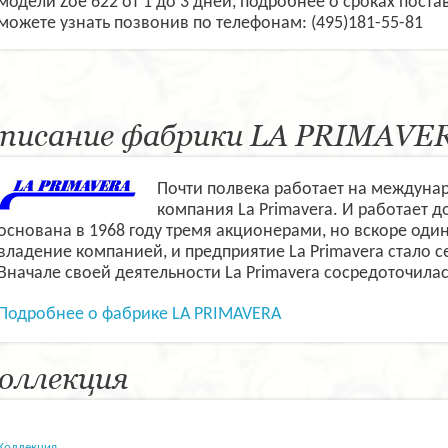
модели Zoe 622 от 1 до 3 дней, подробнее о сроках пост
можете узнать позвонив по телефонам: (495)181-55-81
писание фабрики LA PRIMAVE
Почти полвека работает на междуна
компания La Primavera. И работает 
основана в 1968 году тремя акционерами, но вскоре один
владение компанией, и предприятие La Primavera стало
Вначале своей деятельности La Primavera сосредоточила
Подробнее о фабрике LA PRIMAVERA
оллекция
Коллекция