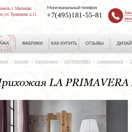
Многоканальный телефон
ласть, г. Мытищи,
Зак
+7(495)181-55-81
, ул. Троицкая, д.11,
зво
ДАЖА
ФАБРИКИ
КАК КУПИТЬ
ОТЗЫВЫ
ДИЗАЙ
вная
Каталог
Распродажа
LA PRIMAVERA
Современный
С
рихожая LA PRIMAVERA 