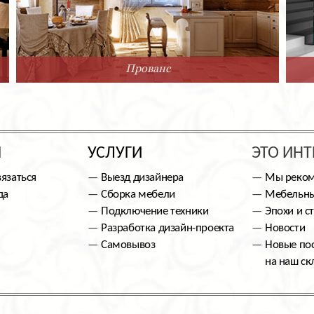
Прованс
Ы
УСЛУГИ
ЭТО ИНТ
вязаться
Выезд дизайнера
Мы реко
да
Сборка мебели
Мебельны
Подключение техники
Эпохи и с
Разработка дизайн-проекта
Новости
Самовывоз
Новые по
на наш ск