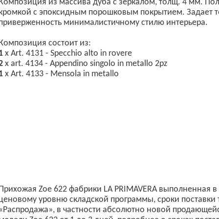
Композиция из массива дуба с зеркалом, толщ. 4 мм. По
кромкой с эпоксидным порошковым покрытием. Задает т
приверженность минималистичному стилю интерьера.
Композиция состоит из:
1
x Art. 4131 - Specchio alto in rovere
2
x art. 4134 - Appendino singolo in metallo 2pz
1
x Art. 4133 - Mensola in metallo
Прихожая Zoe 622 фабрики LA PRIMAVERA выполненная в 
ценовому уровню складской программы, сроки поставки 
«Распродажа», в частности абсолютно новой продающейс