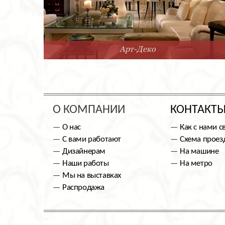
Арт-Деко
О КОМПАНИИ
КОНТАКТ
О нас
Как с нами с
С вами работают
Схема проез
Дизайнерам
На машине
Наши работы
На метро
Мы на выставках
Распродажа