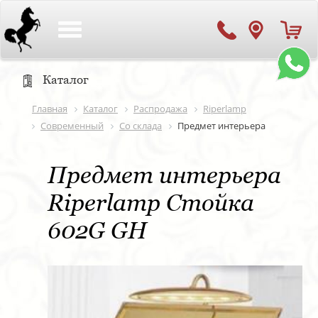
Toggle
navigation
Каталог
Главная
Каталог
Распродажа
Riperlamp
Современный
Со склада
Предмет интерьера
Предмет интерьера
Riperlamp Стойка
602G GH