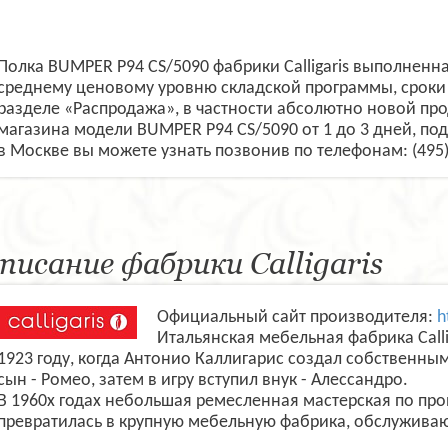
Полка BUMPER P94 CS/5090 фабрики Calligaris выполненна
среднему ценовому уровню складской программы, сроки 
разделе «Распродажа», в частности абсолютно новой пр
магазина модели BUMPER P94 CS/5090 от 1 до 3 дней, под
в Москве вы можете узнать позвонив по телефонам: (495
писание фабрики Calligaris
Официальный сайт производителя:
h
Итальянская мебельная фабрика Calli
1923 году, когда Антонио Каллигарис создал собственны
сын - Ромео, затем в игру вступил внук - Алессандро.
В 1960х годах небольшая ремесленная мастерская по пр
превратилась в крупную мебельную фабрика, обслужива