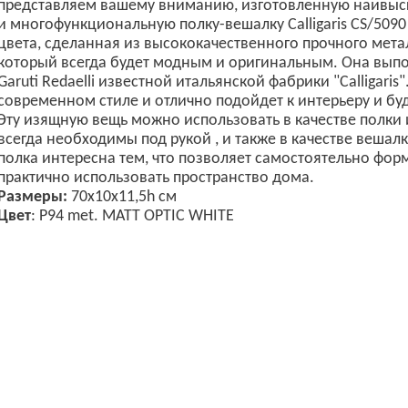
представляем вашему вниманию, изготовленную наивысш
и многофункциональную полку-вешалку Calligaris CS/509
цвета, сделанная из высококачественного прочного мета
который всегда будет модным и оригинальным. Она вып
Garuti Redaelli известной итальянской фабрики "Calligari
современном стиле и отлично подойдет к интерьеру и бу
Эту изящную вещь можно использовать в качестве полки 
всегда необходимы под рукой , и также в качестве веша
полка интересна тем, что позволяет самостоятельно фор
практично использовать пространство дома.
Размеры:
70x10x11,5h см
Цвет
: P94 met. MATT OPTIC WHITE