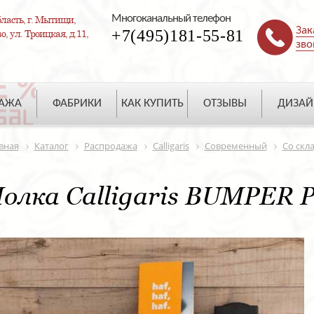
Многоканальный телефон
ласть, г. Мытищи,
Зак
+7(495)181-55-81
, ул. Троицкая, д.11,
зво
ДАЖА
ФАБРИКИ
КАК КУПИТЬ
ОТЗЫВЫ
ДИЗАЙ
вная
Каталог
Распродажа
Calligaris
Современный
Со скл
олка Calligaris BUMPER 