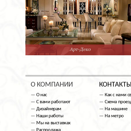
Арт-Деко
О КОМПАНИИ
КОНТАКТ
О нас
Как с нами с
С вами работают
Схема проез
Дизайнерам
На машине
Наши работы
На метро
Мы на выставках
Распродажа