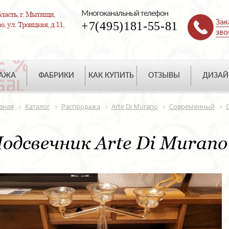
Многоканальный телефон
ласть, г. Мытищи,
Зак
+7(495)181-55-81
, ул. Троицкая, д.11,
зво
ДАЖА
ФАБРИКИ
КАК КУПИТЬ
ОТЗЫВЫ
ДИЗАЙ
вная
Каталог
Распродажа
Arte Di Murano
Современный
одсвечник Arte Di Murano 