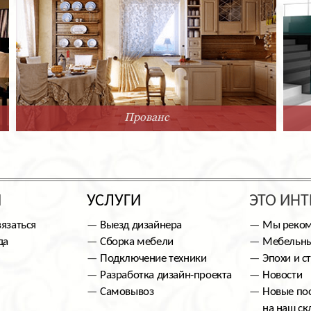
Прованс
Ы
УСЛУГИ
ЭТО ИНТ
вязаться
Выезд дизайнера
Мы реко
да
Сборка мебели
Мебельны
Подключение техники
Эпохи и с
Разработка дизайн-проекта
Новости
Самовывоз
Новые по
на наш ск