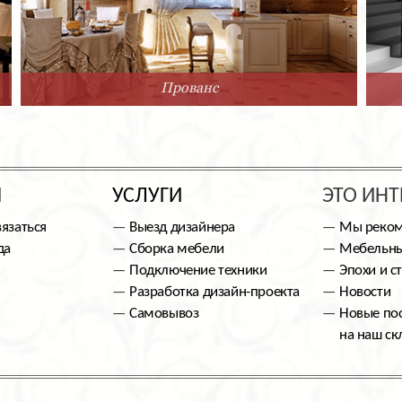
Прованс
Ы
УСЛУГИ
ЭТО ИНТ
вязаться
Выезд дизайнера
Мы реко
да
Сборка мебели
Мебельны
Подключение техники
Эпохи и с
Разработка дизайн-проекта
Новости
Самовывоз
Новые по
на наш ск