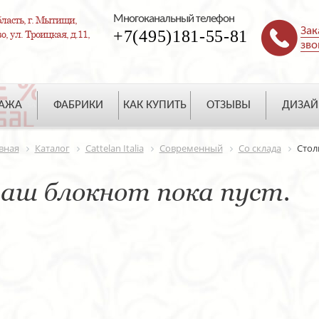
Многоканальный телефон
ласть, г. Мытищи,
Зак
+7(495)181-55-81
, ул. Троицкая, д.11,
зво
ДАЖА
ФАБРИКИ
КАК КУПИТЬ
ОТЗЫВЫ
ДИЗАЙ
вная
Каталог
Cattelan Italia
Современный
Со склада
Стол
аш блокнот пока пуст.