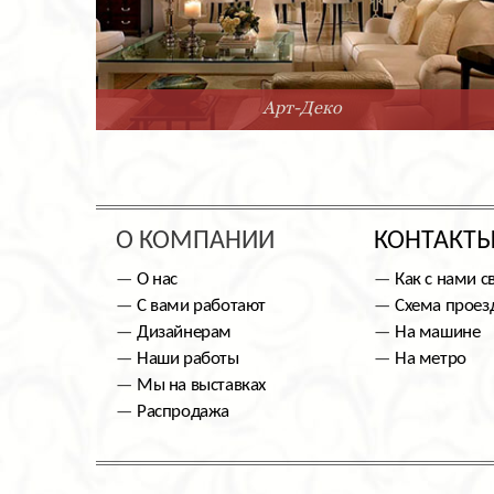
Арт-Деко
О КОМПАНИИ
КОНТАКТ
О нас
Как с нами с
С вами работают
Схема проез
Дизайнерам
На машине
Наши работы
На метро
Мы на выставках
Распродажа