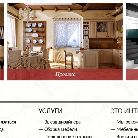
Прованс
Ы
УСЛУГИ
ЭТО ИНТ
вязаться
Выезд дизайнера
Мы реко
да
Сборка мебели
Мебельны
Подключение техники
Эпохи и с