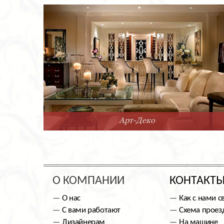
Арт-Деко
О КОМПАНИИ
КОНТАКТ
О нас
Как с нами с
С вами работают
Схема проез
Дизайнерам
На машине