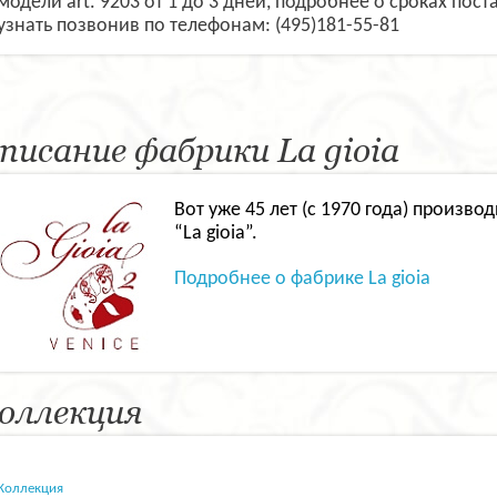
модели art. 9203 от 1 до 3 дней, подробнее о сроках пос
узнать позвонив по телефонам: (495)181-55-81
писание фабрики La gioia
Вот уже 45 лет (с 1970 года) произ
“La gioia”.
Подробнее о фабрике La gioia
оллекция
Коллекция