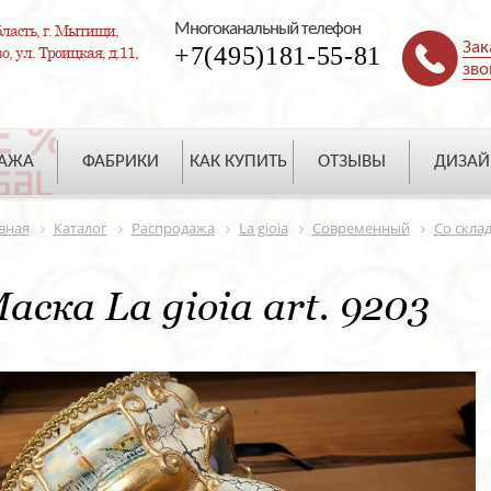
Многоканальный телефон
ласть, г. Мытищи,
Зак
+7(495)181-55-81
, ул. Троицкая, д.11,
зво
ДАЖА
ФАБРИКИ
КАК КУПИТЬ
ОТЗЫВЫ
ДИЗАЙ
вная
Каталог
Распродажа
La gioia
Современный
Со скла
аска La gioia art. 9203