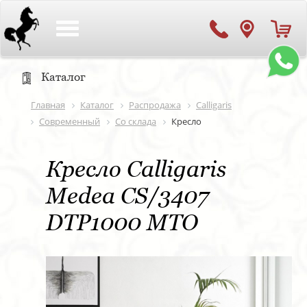
Toggle
navigation
Каталог
Главная
Каталог
Распродажа
Calligaris
Современный
Со склада
Кресло
Кресло Calligaris
Medea CS/3407
DTP1000 MTO