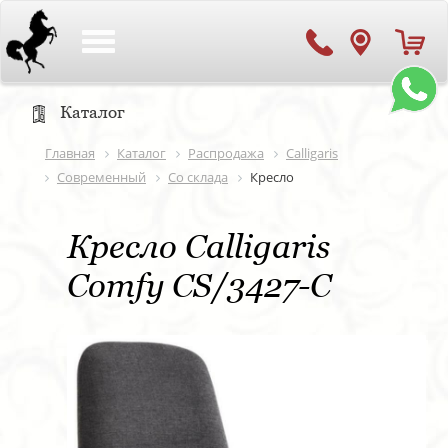
Toggle
navigation
Каталог
Главная
Каталог
Распродажа
Calligaris
Современный
Со склада
Кресло
Кресло Calligaris
Comfy CS/3427-C