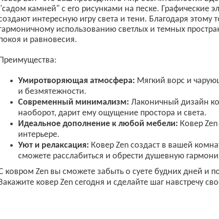
"садом камней" с его рисунками на песке. Графические 
создают интересную игру света и тени. Благодаря этому 
гармоничному использованию светлых и темных простра
покоя и равновесия.
Преимущества:
Умиротворяющая атмосфера:
Мягкий ворс и чарую
и безмятежности.
Современный минимализм:
Лаконичный дизайн ков
наоборот, дарит ему ощущение простора и света.
Идеальное дополнение к любой мебели:
Ковер Zen
интерьере.
Уют и релаксация:
Ковер Zen создаст в вашей комна
сможете расслабиться и обрести душевную гармони
С ковром Zen вы сможете забыть о суете будних дней и п
Закажите ковер Zen сегодня и сделайте шаг навстречу с