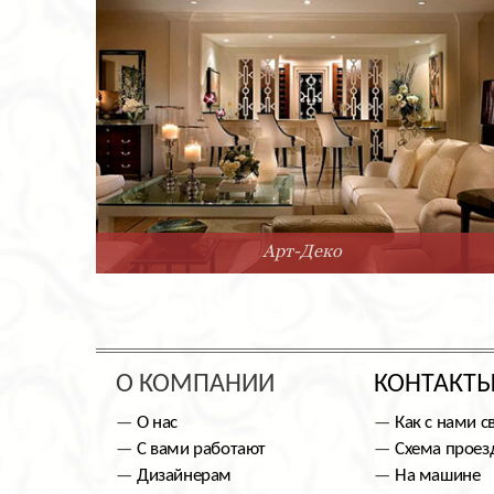
Арт-Деко
О КОМПАНИИ
КОНТАКТ
О нас
Как с нами с
С вами работают
Схема проез
Дизайнерам
На машине