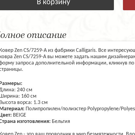
В корзину
олное описание
Ковер Zen CS/7259-A из фабрики Calligaris. Все интерес
ковра Zen CS/7259-A вы можете задать нашим дизайнера
форму запроса дополнительной информации, кликнув по
страницы.
Размеры:
Длина: 240 см
Ширина: 160 см
Высота ворса: 1.3 см
Материал:
Полипропилен/полиэстер Polypropylene/Polyes
Цвет:
BEIGE
Страна изготовления:
Бельгия
Ковер Zen - это ваш проводник в мир безмятежности. В