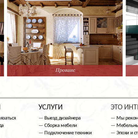
Прованс
Ы
УСЛУГИ
ЭТО ИНТ
вязаться
Выезд дизайнера
Мы реко
да
Сборка мебели
Мебельны
Подключение техники
Эпохи и с