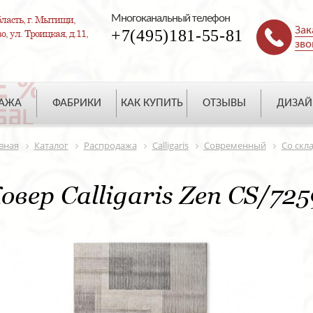
Многоканальный телефон
ласть, г. Мытищи,
Зак
+7(495)181-55-81
, ул. Троицкая, д.11,
зво
ДАЖА
ФАБРИКИ
КАК КУПИТЬ
ОТЗЫВЫ
ДИЗАЙ
вная
Каталог
Распродажа
Calligaris
Современный
Со скл
овер Calligaris Zen CS/725