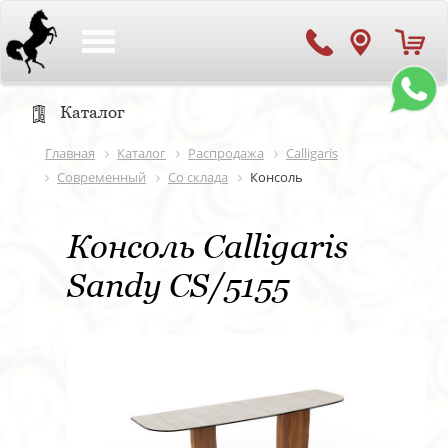
Toggle
navigation
Каталог
Главная
Каталог
Распродажа
Calligaris
Современный
Со склада
Консоль
Консоль Calligaris
Sandy CS/5155