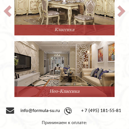
сика
Про
ассика
Миним
info@formula-su.ru
+ 7 (495) 181-55-81
Принимаем к оплате: