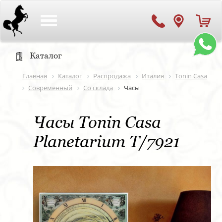
Toggle
navigation
Каталог
Главная
Каталог
Распродажа
Италия
Tonin Casa
Современный
Со склада
Часы
Часы Tonin Casa
Planetarium T/7921