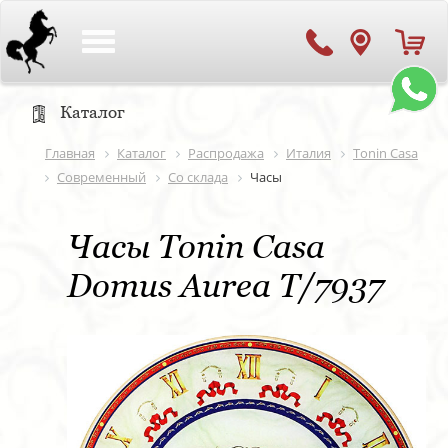
Toggle
navigation
Каталог
Главная
Каталог
Распродажа
Италия
Tonin Casa
Современный
Со склада
Часы
Часы Tonin Casa
Domus Aurea T/7937