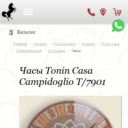
Toggle
navigation
Каталог
Главная
Каталог
Распродажа
Италия
Tonin Casa
Современный
Со склада
Часы
Часы Tonin Casa
Campidoglio T/7901