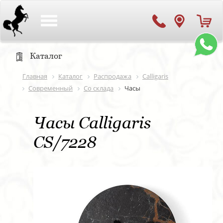
Toggle
navigation
Каталог
Главная
Каталог
Распродажа
Calligaris
Современный
Со склада
Часы
Часы Calligaris
CS/7228