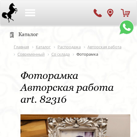
Toggle
navigation
Каталог
Главная
Каталог
Распродажа
Авторская работа
Современный
Со склада
Фоторамка
Фоторамка
Авторская работа
art. 82316