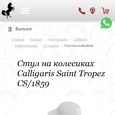
Toggle
navigation
Каталог
Главная
Каталог
Распродажа
Calligaris
Современный
Со склада
Стул на колесиках
Стул на колесиках
Calligaris Saint Tropez
CS/1859