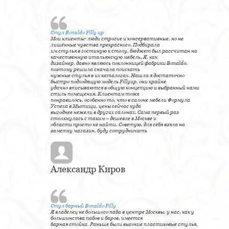
Стул Bonaldo Filly up
Мои клиенты- люди строгие и консервативные, но не
лишённые чувства прекрасного. Подбирала
им стулья в гостиную к столу, бюджет был рассчитан на
качественную итальянскую мебель. Я, как
дизайнер, давно являюсь поклонницей фабрики Bonaldo,
поэтому решила сначала поискать
нужные стулья в их каталогах. Нашла я достаточно
быстро подходящую модель Fillyup, они крайне
удачно вписываются в общую концепцию и выбранный нами
стиль помещения. Клиентам тоже
понравилось, особенно то, что в салоне мебели Формула
Успеха в Мытищи, цены сейчас куда
выгоднее нежели в других салонах. Сама первый раз
столкнулась с таким – дешевле в Москве и
области просто не найти. Советую, для себя взяла на
заметку магазин, буду сотрудничать
Александр Киров
Стул барный Bonaldo Filly
Я владелец не большого паба в центре Москвы, у нас, как у
большинства пабов и баров, имеется
барная стойка. Раньше были высокие пластиковые стулья,