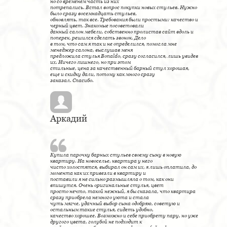
но со временем часть из них
потрепались. Встал вопрос покупки новых стульев. Нужно
было сразу восемнадцать стульев,
обновлять, так все. Требования были простыми: качество и
черный цвет. Знакомые посоветовали
данный салон мебели, собственно пролистав сайт вдоль и
поперек, решился сделать звонок. Дело
в том, что сам я так и не определился, помогла мне
менеджер салона, выслушав меня
предложила стулья Bonaldo, сразу согласился, лишь увидев
их. Ничего лишнего, но при этом
стильные, цена за качественный барный стул хорошая,
еще и скидку дали, потому как много сразу
заказал. Спасибо.
Аркадий
Купила парочку барных стульев своему сыну в новую
квартиру. На новоселье, квартира у него
чисто холостятся, выбирал он сам их, я лишь оплатила, до
момента как их привезли в квартиру и
поставили я не сильно размышляла о том, как они
впишутся. Очень оригинальные стулья, цвет
просто нечто, такой нежный, я бы сказала, что квартира
сразу приобрела немного уюта и стала
чуть мягче, удачный выбор сына одобряю, советую и
остальным такие стулья, сидеть удобно,
качество хорошее. Возможно и себе приобрету пару, но уже
другого цвета, голубой не подходит к