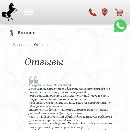
Toggle
navigation
Каталог
Главная
Отзывы
Отзывы
Ковер Tonin Casa PALMANOVA
ToninCasa не перестают удивлять меня, я уже приобрела
стеллаж, стол и стулья этой фирмы! И
ковер решила поискать из их же коллекций, мебель очень
аккуратная и качественная, видно, что
не дешёвая. Ковер ToninCasa PALMANOVA невероятный, он
одновременно легкий, не
загруженный деталями, но при этом его рисунок можно
разглядывать долго. Цвет приятный –
песочный, двусторонний. Крайне довольна своим выбором и
уже присматриваю комод, конечно
же, вновь в салоне Формула Успеха. Мне нигде не предлагали
таких цен как тут, да еще и доставку