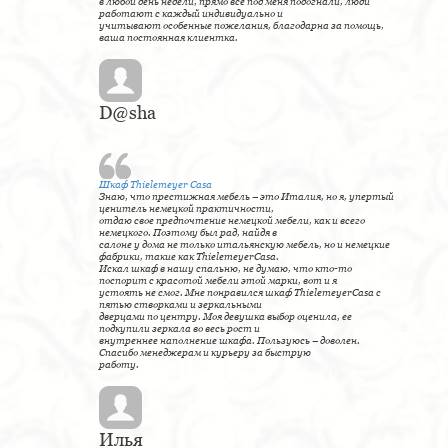
в любой день недели, прямо все под меня подогнали, люди
работают с каждый индивидуально и
учитывают особенные пожелания, благодарна за помощь,
ваша постоянная клиентка.
D@sha
Шкаф Thielemeyer Casa
Знаю, что престижная мебель – это Италия, но я, упертый
ценитель немецкой практичности,
отдаю свое предпочтение немецкой мебели, как и всего
немецкого. Поэтому был рад, найдя в
салоне у дома не только итальянскую мебель, но и немецкие
фабрики, такие как ThielemeyerCasa.
Искал шкаф в нашу спальню, не думаю, что кто-то
поспорит с красотой мебели этой марки, вот и я
устоять не смог. Мне понравился шкаф ThielemeyerCasa с
пятью створками и зеркальными
дверцами по центру. Моя девушка выбор оценила, ее
подкупили зеркала во весь рост и
внутреннее наполнение шкафа. Пользуюсь – доволен.
Спасибо менеджерам и курьеру за быструю
работу.
Илья