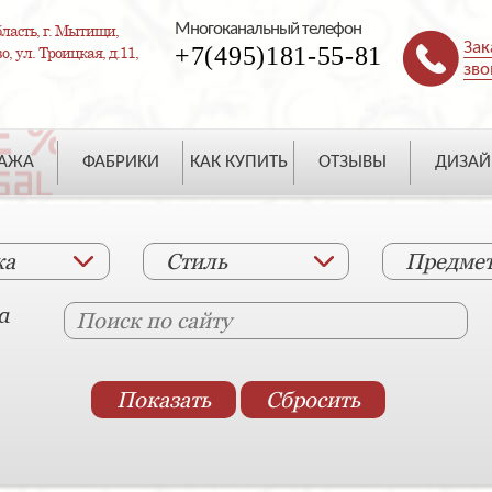
Многоканальный телефон
ласть, г. Мытищи,
Зак
+7(495)181-55-81
, ул. Троицкая, д.11,
зво
ДАЖА
ФАБРИКИ
КАК КУПИТЬ
ОТЗЫВЫ
ДИЗАЙ
ка
Стиль
Предме
а