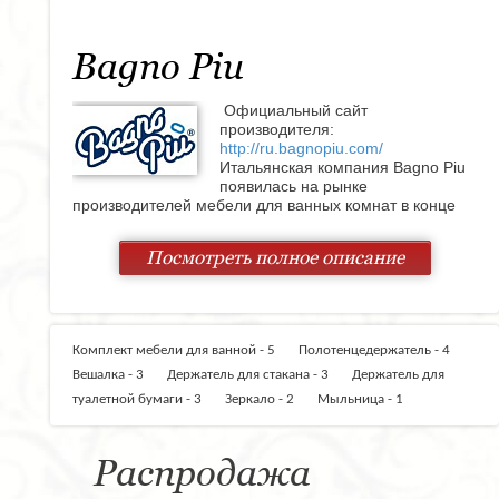
Bagno Piu
Официальный сайт
производителя:
http://ru.bagnopiu.com/
Итальянская компания Bagno Piu
появилась на рынке
производителей мебели для ванных комнат в конце
80-х годов ХХ века в Сан Марино. Используя
передовые технологии и внедряя новейшие
Посмотреть полное описание
маркетинговые новации, за 25 лет она стала
наиболее популярной компанией в этом сегменте и
частью I.C.B. Group. Теперь продукция этой фирмы
является брендовой, она создала собственный стиль
и характеризуется уникальным качеством.
Комплект мебели для ванной - 5
Полотенцедержатель - 4
Такое стремительное развитие стало возможным
Вешалка - 3
Держатель для стакана - 3
Держатель для
благодаря внедрению в работу компании нескольких
туалетной бумаги - 3
Зеркало - 2
Мыльница - 1
составляющих:
• Новаторство и креативность в подборе и сочетании
Распродажа
материалов;