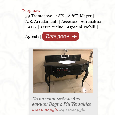
• Тщательная разработка неординарных форм
продукции и их эклектичность;
Фабрики:
• Комбинирование в моделях эстетики и
39 Trentanove
|
4SIS
|
A.&H. Meyer
|
многофункциональности, практичности, эргономики и
A.R. Arredamenti
|
Accesico
|
Adrenalina
красоты;
|
AEG
|
Aerre cucine
|
Agostini Mobili
|
• Баланс и гармония форм, материалов и цветов.
Еще 300+
Agresti
|
Композиция Bagno Piu Sophia представляет собой
удивительный, качественный набор мебели для
ванной комнаты, изготовленный в классическом стиле.
Основной материал для создания: дерево toulpier,
окрашенной краской орехового цвета и состаренная
латунь. В состав комплекта входят тумба под
раковину, зеркало и навесной шкаф.
Композиция Bagno Piu Tiffany поразит почитателей
классического стиля. Основной материал,
применяемый в изготовлении комплекта -
натуральное дерево. Варианты отделки - по выбору
заказчика. Специалисты, разрабатывающие этот
комплект, с большой внимательностью отнеслись к
Комплект мебели для
выбору деталей и аксессуаров для его украшения.
ванной Bagno Piu Versallies
Количество предметов, входящих в эту яркую
200 000 руб.
240 000 руб.
композицию для ванной комнаты, зависит от желания