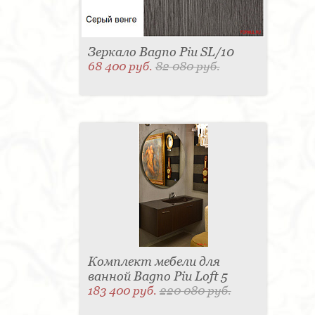
Компания "Формула успеха" сотрудничает с Bagno Piu
с 1995 года. Россияне оценили продукцию этого
бренда, что позволило ему получить большую
популярность в нашей стране. Заказать мебель
Зеркало Bagno Piu SL/10
можно, связавшись с нами по указанным
68 400 руб.
82 080 руб.
координатам. Срок изготовления составляет 2-3
месяца.
Комплект мебели для
ванной Bagno Piu Loft 5
183 400 руб.
220 080 руб.