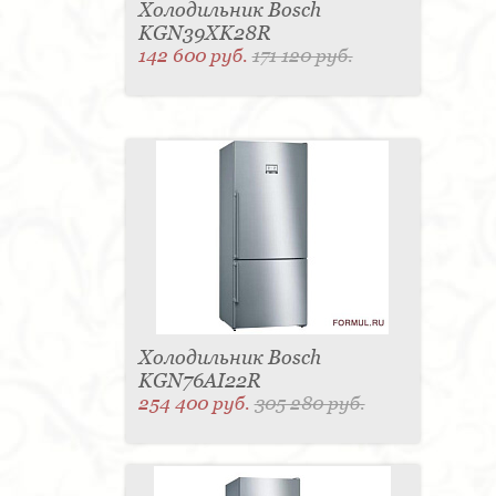
Роберт Бош не опускает руки и в 1921 году на
Холодильник Bosch
выставке автомобильной техники в Берлине
KGN39XK28R
представляет новый автомобильный рожок — клаксон
142 600 руб.
171 120 руб.
Bosch, который в то время стал сенсацией. В 1922
году компания начинает производить аккумуляторные
батареи для транспортных средств. Это время было
не лучшим для компании, но тем не менее она
возродилась. В 1926 году были выпущены
стеклоочистители Bosch, в 1927 году — первые
образцы системы зажигания для двигателей,
работающих на дизельном топливе, а в 1930 году
было выпущено авторадио Blaupunkt и первые
противотуманные фары. В 1929 году грянул
экономический кризис, который подвиг Роберта Боша
на принципиально новое решение — компания Bosch
больше не будет замыкаться на производстве только
деталей для автомобилестроения.
С этого момента на заводах Bosch начинается
Холодильник Bosch
производство крупной и мелкой бытовой техники,
KGN76AI22R
электроинструмента. Уже в 1933 году компания
254 400 руб.
305 280 руб.
представила первый круглый холодильник. В 1950т гг.
компания начинает активное производство бытовой
техники, разрабатывается и реализовывается проект
первых кухонных комбайнов Bosch, морозильников и
стиральной машины. В 1965 году компания Bosch