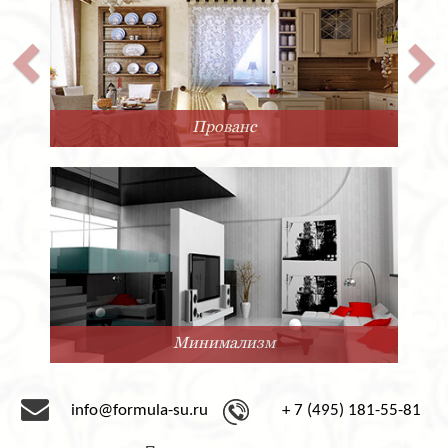
в виде сферы, смотрится не просто необыкновенно.
Этот современный потолочный светильник –
великолепное предложение от Artemide для ярких
дизайнерских интерьеров. Он органичен в жилых
помещениях, а также отлично подойдёт для кафе-
баров, ресторанов, отелей, оформленных в
современном стиле.
Прованс
Итальянские стеклодувы славятся своим мастерством
на протяжении уже нескольких столетий. Настольная
лампа Patroclo итальянской фабрики Artemide из
выдувного стекла в очередной раз является
подтверждением традиционного итальянского
качества. Современная дизайнерская модель
изготовлена с невероятным качеством и
внимательным отношением к мельчайшим деталям.
Настольная лампа из прозрачного стекла, украшенная
декоративной сеткой, выглядит очень необычно и
креативно. Безусловно, в помещениях,
декорированных в современных стилевых
Минимализм
направлениях, эта модель займёт достойное место.
Наша компания «Формула успеха» осуществляет
прямые поставки продукции Artemide, начиная с 1993
info@formula-su.ru
+ 7 (495) 181-55-81
года. Мы предлагаем огромный выбор товара этого
производителя – потолочные светильники, торшеры,