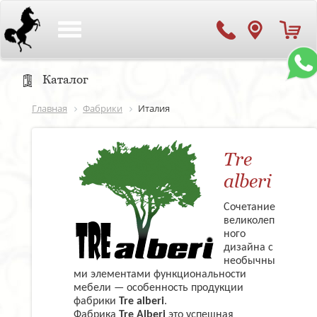
Toggle
navigation
Каталог
Главная
Фабрики
Италия
Tre
alberi
Сочетание
великолеп
ного
дизайна с
необычны
ми элементами функциональности
мебели — особенность продукции
фабрики
Tre alberi
.
Фабрика
Tre Alberi
это успешная