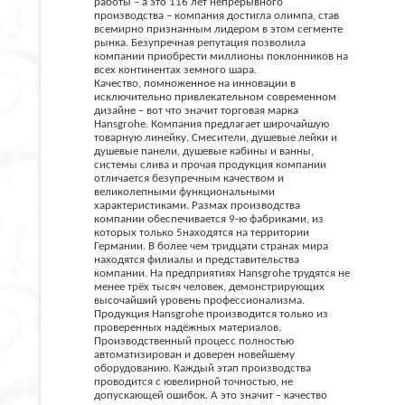
работы – а это 116 лет непрерывного
производства – компания достигла олимпа, став
всемирно признанным лидером в этом сегменте
рынка. Безупречная репутация позволила
компании приобрести миллионы поклонников на
всех континентах земного шара.
Качество, помноженное на инновации в
исключительно привлекательном современном
дизайне – вот что значит торговая марка
Hansgrohe. Компания предлагает широчайшую
товарную линейку. Смесители, душевые лейки и
душевые панели, душевые кабины и ванны,
системы слива и прочая продукция компании
отличается безупречным качеством и
великолепными функциональными
характеристиками. Размах производства
компании обеспечивается 9-ю фабриками, из
которых только 5находятся на территории
Германии. В более чем тридцати странах мира
находятся филиалы и представительства
компании. На предприятиях Hansgrohe трудятся не
менее трёх тысяч человек, демонстрирующих
высочайший уровень профессионализма.
Продукция Hansgrohe производится только из
проверенных надёжных материалов.
Производственный процесс полностью
автоматизирован и доверен новейшему
оборудованию. Каждый этап производства
проводится с ювелирной точностью, не
допускающей ошибок. А это значит – качество