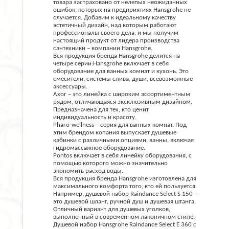
товара застраховано от нелепых неожиданных
ошибок, которых на предприятиях Hansgrohe не
случается. Добавим к идеальному качеству
эстетичный дизайн, над которым работают
профессионалы своего дела, и мы получим
настоящий продукт от лидера производства
сантехники – компании Hansgrohe.
Вся продукция бренда Hansgrohe делится на
четыре серии:Hansgrohe включает в себя
оборудование для ванных комнат и кухонь. Это
смесители, системы слива, души, всевозможные
аксессуары.
Axor – это линейка с широким ассортиментным
рядом, отличающаяся эксклюзивным дизайном.
Предназначена для тех, кто ценит
индивидуальность и красоту.
Pharo-wellness – серия для ванных комнат. Под
этим брендом копания выпускает душевые
кабинки с различными опциями, ванны, включая
гидромассажное оборудование.
Pontos включает в себя линейку оборудования, с
помощью которого можно значительно
экономить расход воды.
Вся продукция бренда Hansgrohe изготовлена для
максимального комфорта того, кто ей пользуется.
Например, душевой набор Raindance Select S 150 –
это душевой шланг, ручной душ и душевая штанга.
Отличный вариант для душевых уголков,
выполненный в современном лаконичном стиле.
Душевой набор Hansgrohe Raindance Select E 360 с