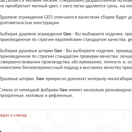
рассыпается мелким песком. Специально разработанное по нов
не приобретает мутный цвет, с него легко удаляется грязь, на н
Душевое ограждение GEO отличаются качеством сборки будет д
долговечностью конструкции.
Выбирая душевое ограждение
Geo
- Вы выбираете изделие, пр
произведенное по строгим европейским стандартам качества. g
Выбирая душевые шторки
Geo
- Вы выбираете изделие, прошед
произведенное по строгим стандартам проверки качества: лучш
совершенствовании производства; обслуживание, точность и, о
клиентами бескомпромиссный подход к высокому качеству про
Душевые шторки
Geo
прекрасно дополнят интерьер малогабари
Стекла от немецкой фабрики
Geo
имеют несколько разновидност
прозрачные, матовые и рефленные.
врат к списку