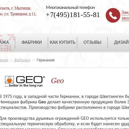
Многоканальный телефон
ласть, г. Мытищи,
Зак
+7(495)181-55-81
, ул. Троицкая, д.11,
зво
ДАЖА
ФАБРИКИ
КАК КУПИТЬ
ОТЗЫВЫ
ДИЗАЙ
вная
Фабрики
Германия
Geo
В 1975 году, в западной части Германии, в городе Шветзинген 
Немецкая фабрика
Geo
делает качественную продукцию более 
специалистов. Производство фабрики расположено в городе Шве
Для производства душевых ограждений GEO используется только
специальную термическую обработку, и если будет нанесен удар,