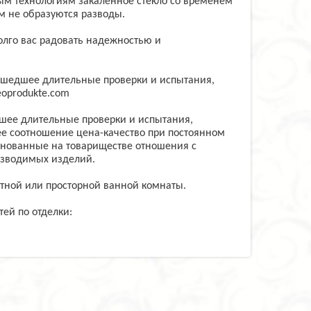
ым технологиям закаленное стекло со временем
ем не образуются разводы.
олго вас радовать надежностью и
ошедшее длительные проверки и испытания,
eoprodukte.com
шее длительные проверки и испытания,
ее соотношение цена-качество при постоянном
снованные на товариществе отношения с
изводимых изделий.
тной или просторной ванной комнаты.
ей по отделки: