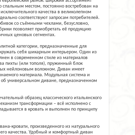
ала европейский рынок: широкий ассортимент
 спальным местом, постоянно востребован на
исключительного качества в великолепном
идеально соответствуют запросам потребителей.
обивок со съёмными чехлами, безусловно,
брики позволяет приобретать её продукцию
ичных ценовых сегментах.
элитной категории, предназначенные для
кружать себя шикарным интерьером. Один из
олнен в современном стиле из материалов
ва пихты (или тополя), пружинный блок
ытых нейлоновым волокном. Диван имеет
инаемого материала. Модульная система и
ак об универсальном диване, предназначенном
ечательный образец классического итальянского
еханизм трансформации – всё исполнено с
адывается в кровать и выполнен по принципу
ивана-кровати, произведенного из натурального
шего качества. Удобный и комфортный диван