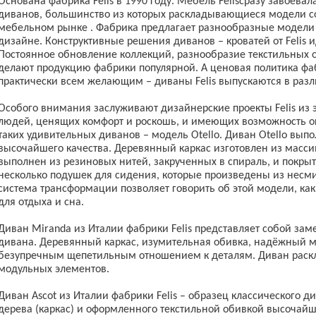
Основана фабрика Felis в 1990 году. Мебель Felisсразу завоев
диванов, большинство из которых раскладывающиеся модели со
мебельном рынке . Фабрика предлагает разнообразные модели 
дизайне. Конструктивные решения диванов – кроватей от Felis 
Постоянное обновление коллекций, разнообразие текстильных 
делают продукцию фабрики популярной. А ценовая политика фа
практически всем желающим – диваны Felis выпускаются в разл
Особого внимания заслуживают дизайнерские проекты Felis из 
людей, ценящих комфорт и роскошь, и имеющих возможность о
таких удивительных диванов – модель Otello. Диван Otello вып
высочайшего качества. Деревянный каркас изготовлен из масси
выполнен из резиновых нитей, закрученных в спираль, и покр
несколько подушек для сидения, которые произведены из несм
система трансформации позволяет говорить об этой модели, к
для отдыха и сна.
Диван Miranda из Италии фабрики Felis представляет собой зам
дивана. Деревянный каркас, изумительная обивка, надёжный м
безупречным щепетильным отношением к деталям. Диван раскл
модульных элементов.
Диван Ascot из Италии фабрики Felis – образец классического д
дерева (каркас) и оформленного текстильной обивкой высочай