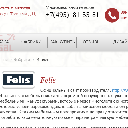
Многоканальный телефон
ласть, г. Мытищи,
Зак
+7(495)181-55-81
, ул. Троицкая, д.11,
зво
ДАЖА
ФАБРИКИ
КАК КУПИТЬ
ОТЗЫВЫ
ДИЗАЙ
вная
Фабрики
Италия
Felis
Официальный сайт производителя:
http://w
Итальянская мебель пользуется огромной популярностью уже не
мебельными мануфактурами, которые имеют многолетнюю истор
которые успели зарекомендовать себя на мировом мебельном р
качества. К таким мебельным предприятиям по праву относится и
потребителю замечательную по всем параметрам мягкую мебел