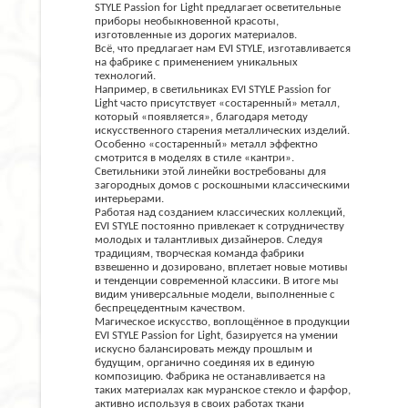
STYLE Passion for Light предлагает осветительные
приборы необыкновенной красоты,
изготовленные из дорогих материалов.
Всё, что предлагает нам EVI STYLE, изготавливается
на фабрике с применением уникальных
технологий.
Например, в светильниках EVI STYLE Passion for
Light часто присутствует «состаренный» металл,
который «появляется», благодаря методу
искусственного старения металлических изделий.
Особенно «состаренный» металл эффектно
смотрится в моделях в стиле «кантри».
Светильники этой линейки востребованы для
загородных домов с роскошными классическими
интерьерами.
Работая над созданием классических коллекций,
EVI STYLE постоянно привлекает к сотрудничеству
молодых и талантливых дизайнеров. Следуя
традициям, творческая команда фабрики
взвешенно и дозировано, вплетает новые мотивы
и тенденции современной классики. В итоге мы
видим универсальные модели, выполненные с
беспрецедентным качеством.
Магическое искусство, воплощённое в продукции
EVI STYLE Passion for Light, базируется на умении
искусно балансировать между прошлым и
будущим, органично соединяя их в единую
композицию. Фабрика не останавливается на
таких материалах как муранское стекло и фарфор,
активно используя в своих работах ткани