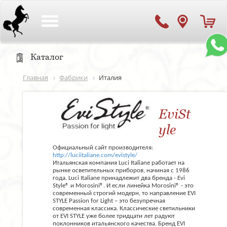
Toggle
navigation
Каталог
Главная
Фабрики
Италия
EviSt
yle
Официальный сайт производителя:
http://luciitaliane.com/evistyle/
Итальянская компания Luci Italiane работает на
рынке осветительных приборов, начиная с 1986
года. Luci Italiane принадлежит два бренда - Evi
Style® и Morosini®. И если линейка Morosini® - это
современный строгий модерн, то направление EVI
STYLE Passion for Light – это безупречная
современная классика. Классические светильники
от EVI STYLE уже более тридцати лет радуют
поклонников итальянского качества. Бренд EVI