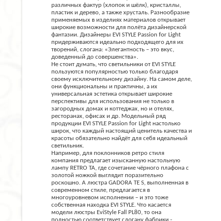
различных фактур (хлопок и шёлк), кристаллы,
пластик и дерево, а также хрусталь. Разнообразие
применяемых в изделиях материалов открывает
широкие возможности для полёта дизайнерской
фантазии. Дизайнеры EVI STYLE Passion for Light
придерживаются идеально подходящего для их
творений, слогана: «Элегантность – это вкус,
доведенный до совершенства».
Не стоит думать, что светильники от EVI STYLE
пользуются популярностью только благодаря
своему исключительному дизайну. На самом деле,
они функциональны и практичны, а их
универсальная эстетика открывает широкие
перспективы для использования не только в
загородных домах и коттеджах, но и отелях,
ресторанах, офисах и др. Модельный ряд
продукции EVI STYLE Passion for Light настолько
широк, что каждый настоящий ценитель качества и
красоты обязательно найдёт для себя идеальный
светильник.
Например, для поклонников ретро стиля
компания предлагает изысканную настольную
лампу RETRO TA, где сочетание чёрного плафона с
золотой ножкой выглядит поразительно
роскошно. А люстра GADORA TE S, выполненная в
современном стиле, предлагается в
многоуровневом исполнении – и это тоже
собственная находка EVI STYLE. Что касается
модели люстры EviStyle Fall PL80, то она
полностью соответствует слогану фабрики -