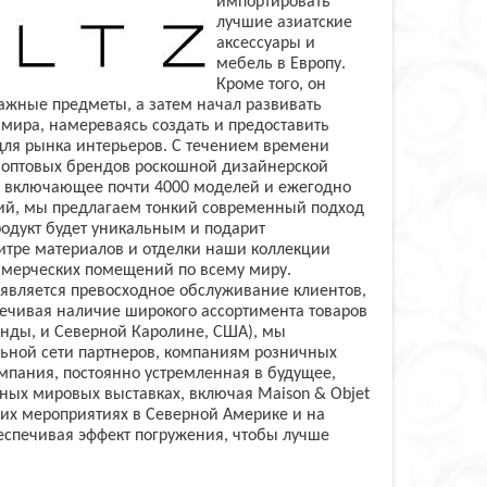
импортировать
лучшие азиатские
аксессуары и
мебель в Европу.
Кроме того, он
ажные предметы, а затем начал развивать
 мира, намереваясь создать и предоставить
ля рынка интерьеров. С течением времени
х оптовых брендов роскошной дизайнерской
о, включающее почти 4000 моделей и ежегодно
ций, мы предлагаем тонкий современный подход
родукт будет уникальным и подарит
итре материалов и отделки наши коллекции
ммерческих помещений по всему миру.
 является превосходное обслуживание клиентов,
печивая наличие широкого ассортимента товаров
нды, и Северной Каролине, США), мы
ьной сети партнеров, компаниям розничных
мпания, постоянно устремленная в будущее,
ных мировых выставках, включая Maison & Objet
ущих мероприятиях в Северной Америке и на
еспечивая эффект погружения, чтобы лучше