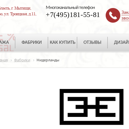
Многоканальный телефон
ласть, г. Мытищи,
Зак
+7(495)181-55-81
, ул. Троицкая, д.11,
зво
ДАЖА
ФАБРИКИ
КАК КУПИТЬ
ОТЗЫВЫ
ДИЗАЙ
вная
Фабрики
Нидерланды