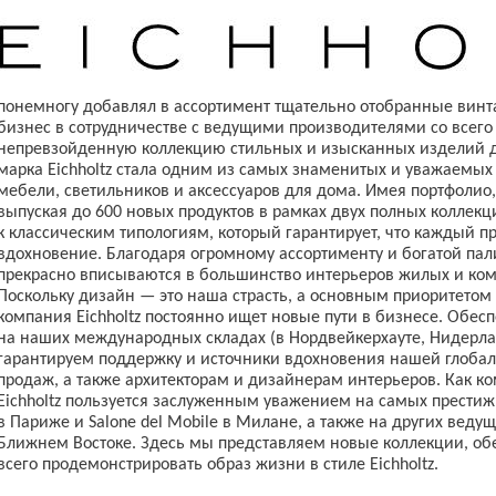
понемногу добавлял в ассортимент тщательно отобранные винт
бизнес в сотрудничестве с ведущими производителями со всего
непревзойденную коллекцию стильных и изысканных изделий д
марка Eichholtz стала одним из самых знаменитых и уважаемы
мебели, светильников и аксессуаров для дома. Имея портфоли
выпуская до 600 новых продуктов в рамках двух полных коллек
к классическим типологиям, который гарантирует, что каждый п
вдохновение. Благодаря огромному ассортименту и богатой пал
прекрасно вписываются в большинство интерьеров жилых и ко
Поскольку дизайн — это наша страсть, а основным приоритетом
компания Eichholtz постоянно ищет новые пути в бизнесе. Обес
на наших международных складах (в Нордвейкерхауте, Нидерла
гарантируем поддержку и источники вдохновения нашей глобал
продаж, а также архитекторам и дизайнерам интерьеров. Как ко
Eichholtz пользуется заслуженным уважением на самых престиж
в Париже и Salone del Mobile в Милане, а также на других вед
Ближнем Востоке. Здесь мы представляем новые коллекции, об
всего продемонстрировать образ жизни в стиле Eichholtz.