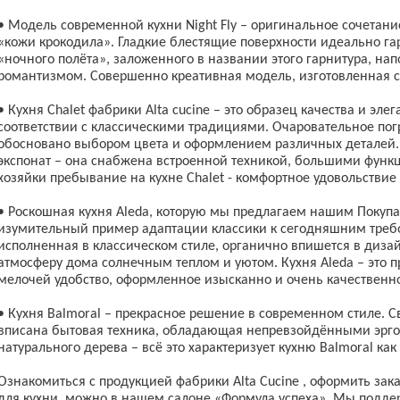
• Модель современной кухни Night Fly – оригинальное сочетан
«кожи крокодила». Гладкие блестящие поверхности идеально га
«ночного полёта», заложенного в названии этого гарнитура, на
романтизмом. Совершенно креативная модель, изготовленная 
• Кухня Chalet фабрики Alta cucine – это образец качества и эле
соответствии с классическими традициями. Очаровательное пог
обосновано выбором цвета и оформлением различных деталей. 
экспонат – она снабжена встроенной техникой, большими фун
хозяйки пребывание на кухне Chalet - комфортное удовольствие
• Роскошная кухня Aleda, которую мы предлагаем нашим Покупате
изумительный пример адаптации классики к сегодняшним треб
исполненная в классическом стиле, органично впишется в диза
атмосферу дома солнечным теплом и уютом. Кухня Aleda – это 
мелочей удобство, оформленное изысканно и очень качественно
• Кухня Balmoral – прекрасное решение в современном стиле. С
вписана бытовая техника, обладающая непревзойдёнными эрг
натурального дерева – всё это характеризует кухню Balmoral как
Ознакомиться с продукцией фабрики Alta Cucine , оформить за
для кухни, можно в нашем салоне «Формула успеха». Мы подде