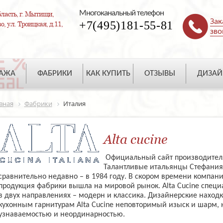
Многоканальный телефон
ласть, г. Мытищи,
Зак
+7(495)181-55-81
, ул. Троицкая, д.11,
зво
ДАЖА
ФАБРИКИ
КАК КУПИТЬ
ОТЗЫВЫ
ДИЗАЙ
вная
Фабрики
Италия
Alta cucine
Официальный сайт производител
Талантливые итальянцы Стефания 
сравнительно недавно – в 1984 году. В скором времени компания 
продукция фабрики вышла на мировой рынок. Alta Cucine специ
в двух направлениях – модерн и классика. Дизайнерские находк
кухонным гарнитурам Alta Cucine неповторимый изыск и шарм, 
узнаваемостью и неординарностью.