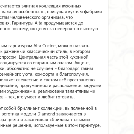
считается элитная коллекция кухонных
на важная особенность, присущая кухням фабрики
стям человеческого организма, что
овня. Гарнитуры Alta продумываются до
нно поэтому, их ценят за невероятно высокую
м гарнитурам Alta Cucine, можно назвать
 выраженный классический стиль, в котором
 спросом. Центральная часть этой кухонной
социируется со старинным очагом. Акцент,
, абсолютно не случаен – благодаря таким
семейного уюта, комфорта и благополучия.
полняет свежестью и светом всё пространство
, дизайне, продуманности расположения модулей
выми художниками, реализована талантливыми
– тех, кто умеет и любит готовить.
ет собой бриллиант коллекции, выполненной в
 эстетика модели Diamond заключается в
бора цвета и заканчивая «бриллиантовыми»
нные решения, используемые в этом гарнитуре,