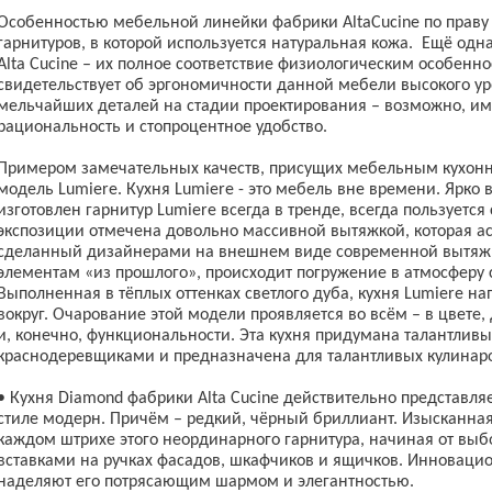
Особенностью мебельной линейки фабрики AltaCucine по праву 
гарнитуров, в которой используется натуральная кожа. Ещё од
Alta Cucine – их полное соответствие физиологическим особенно
свидетельствует об эргономичности данной мебели высокого ур
мельчайших деталей на стадии проектирования – возможно, име
рациональность и стопроцентное удобство.
Примером замечательных качеств, присущих мебельным кухонны
модель Lumiere. Кухня Lumiere - это мебель вне времени. Ярко
изготовлен гарнитур Lumiere всегда в тренде, всегда пользуется
экспозиции отмечена довольно массивной вытяжкой, которая ас
сделанный дизайнерами на внешнем виде современной вытяжки
элементам «из прошлого», происходит погружение в атмосферу 
Выполненная в тёплых оттенках светлого дуба, кухня Lumiere на
вокруг. Очарование этой модели проявляется во всём – в цвете
и, конечно, функциональности. Эта кухня придумана талантли
краснодеревщиками и предназначена для талантливых кулинаров 
• Кухня Diamond фабрики Alta Cucine действительно представля
стиле модерн. Причём – редкий, чёрный бриллиант. Изысканная
каждом штрихе этого неординарного гарнитура, начиная от вы
вставками на ручках фасадов, шкафчиков и ящичков. Инновацио
наделяют его потрясающим шармом и элегантностью.