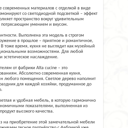
ие современных материалов с отделкой в виде
рмонируют со светодиодной подсветкой – эффект
полняет пространство вокруг удивительным
с потрясающим умением и вкусом.
гантности. Выполнена эта модель в строгом
ружение в прошлое – приятное и романтичное,
В тоже время, кухня не выглядит как музейный
кциональными возможностями. Для любой
 и эстетическое наслаждение.
лям от фабрики Alta cucine – это
ованиям. Абсолютно современная кухня,
йн любого помещения. Светлое дерево наполнит
праздник для каждой хозяйки, продуманное до
.
ветлая и удобная мебель, в которую гармонично
ономичными показателями, выполненная из
 продукт высокого качества.
каз на приобретение этой замечательной мебели
рживаем тесное партнёрство с фабрикой уже