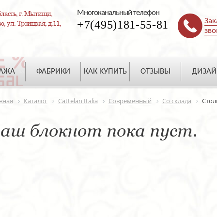
Многоканальный телефон
ласть, г. Мытищи,
Зак
+7(495)181-55-81
, ул. Троицкая, д.11,
зво
ДАЖА
ФАБРИКИ
КАК КУПИТЬ
ОТЗЫВЫ
ДИЗАЙ
вная
Каталог
Cattelan Italia
Современный
Со склада
Стол
аш блокнот пока пуст.