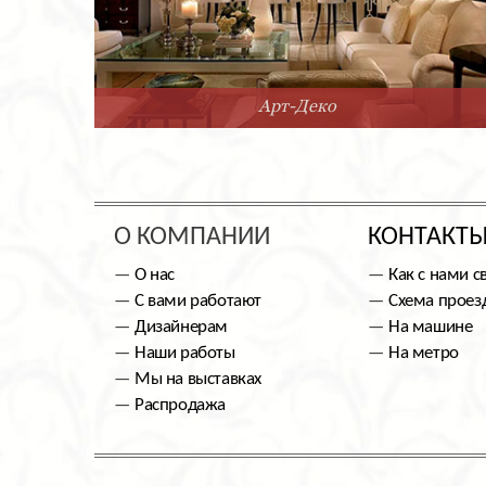
Арт-Деко
О КОМПАНИИ
КОНТАКТ
О нас
Как с нами с
С вами работают
Схема проез
Дизайнерам
На машине
Наши работы
На метро
Мы на выставках
Распродажа