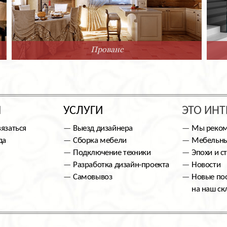
Прованс
Ы
УСЛУГИ
ЭТО ИНТ
вязаться
Выезд дизайнера
Мы реко
да
Сборка мебели
Мебельны
Подключение техники
Эпохи и с
Разработка дизайн-проекта
Новости
Самовывоз
Новые по
на наш ск