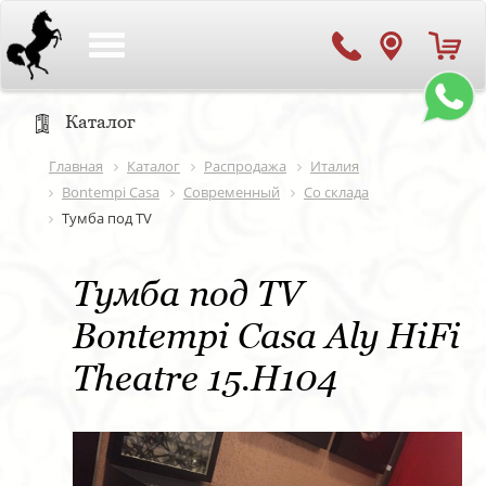
Toggle
navigation
Каталог
Главная
Каталог
Распродажа
Италия
Bontempi Casa
Современный
Со склада
Тумба под TV
Тумба под TV
Bontempi Casa Aly HiFi
Theatre 15.H104