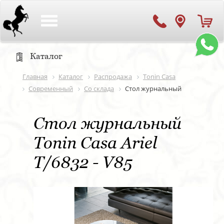
Toggle
navigation
Каталог
Главная
Каталог
Распродажа
Tonin Casa
Современный
Со склада
Стол журнальный
Стол журнальный
Tonin Casa Ariel
T/6832 - V85