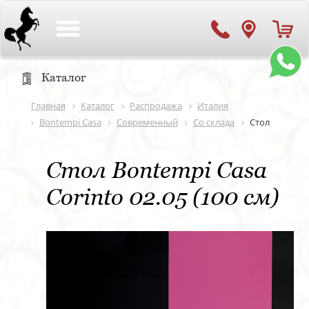
Toggle
navigation
Каталог
Главная
Каталог
Распродажа
Италия
Bontempi Casa
Современный
Со склада
Стол
Стол Bontempi Casa
Corinto 02.05 (100 см)