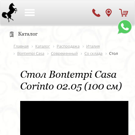
Toggle
navigation
Каталог
Главная
Каталог
Распродажа
Италия
Bontempi Casa
Современный
Со склада
Стол
Стол Bontempi Casa
Corinto 02.05 (100 см)