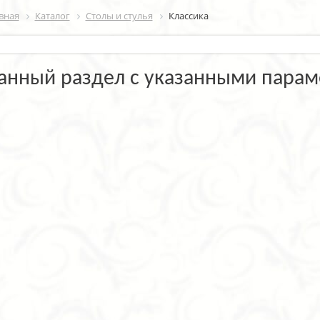
вная
Каталог
Столы и стулья
Классика
анный раздел с указанными парам