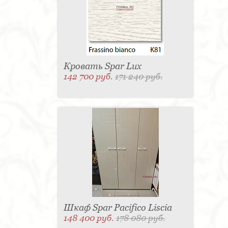
Матраc - 4
Графин - 4
Держатель для
стакана - 4
Панель настенная для TV - 4
Вытяжка - 3
Кассетница - 3
Держатель для
туалетной бумаги - 3
Поднос - 3
Пантограф - 3
Мыльница - 3
Раковина - 3
Унитаз - 2
Кухня - 2
Стиральная машина - 2
Туалетный столик - 2
Тумба - 2
Бар - 2
Карниз для штор - 2
Газетница - 2
Кровать Spar Lux
Крючок - 2
Полотенцесушитель - 2
142 700 руб.
171 240 руб.
Розетка - 2
Игрушка - 1
Игрушка - 1
Мясорубка - 1
Съемник для одежды - 1
Игрушка - 1
Игрушка - 1
Витрина - 1
Стойка
ресепшен - 1
Морозильная камера - 1
Выдвижная система - 1
Ведро для мусора - 1
Утюг - 1
Игрушка - 1
Игрушка - 1
Держатель
для обуви - 1
Держатель для одежды - 1
Бутылочница - 1
Ширма - 1
Шезлонг - 1
Микроволновая печь - 1
Кондиционер - 1
Душевая кабина - 1
Буфет - 1
Спальня - 1
Игрушка - 1
Игрушка - 1
Игрушка - 1
Игрушка - 1
Игрушка - 1
Игрушка - 1
Подогреватель посуды - 1
Игрушка - 1
Стойка
для TV - 1
Шкаф Spar Pacifico Liscia
148 400 руб.
178 080 руб.