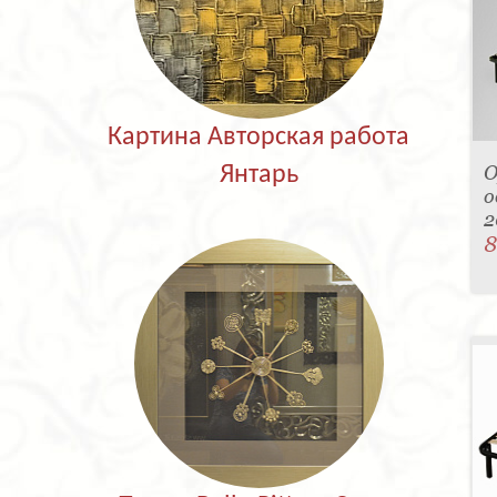
Картина Авторская работа
О
Янтарь
о
2
8