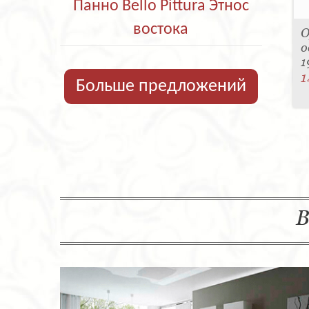
Панно Bello Pittura Этнос
востока
О
о
1
1
Больше предложений
В