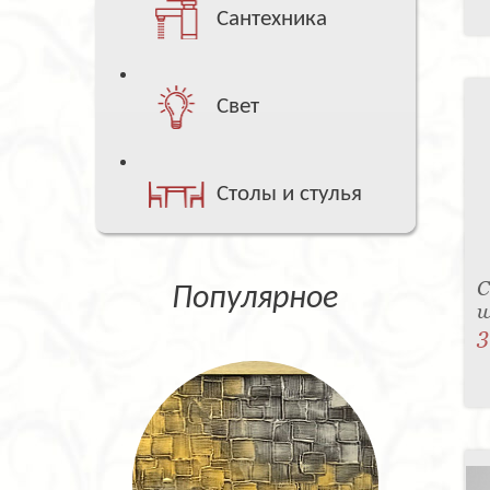
Сантехника
Свет
Столы и стулья
С
Популярное
w
3