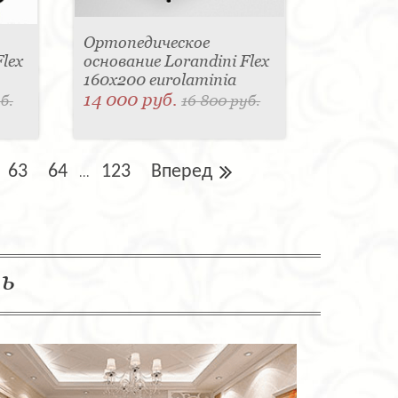
Ортопедическое
lex
основание Lorandini Flex
160x200 eurolaminia
14 000 руб.
б.
16 800 руб.
63
64
123
Вперед
...
ль