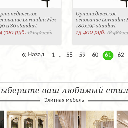
ртопедическое
Ортопедическое
снование Lorandini Flex
основание Lorandini F
90x180 standart
180x195 standart
4 700 руб.
15 400 руб.
17 640 руб.
18 480 ру
Назад
1
58
59
60
61
62
...
ыберите ваш любимый сти
Элитная мебель