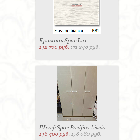
Матраc - 4
Графин - 4
Держатель для
стакана - 4
Панель настенная для TV - 4
Вытяжка - 3
Кассетница - 3
Держатель для
туалетной бумаги - 3
Поднос - 3
Пантограф - 3
Мыльница - 3
Раковина - 3
Унитаз - 2
Кухня - 2
Стиральная машина - 2
Туалетный столик - 2
Тумба - 2
Бар - 2
Карниз для штор - 2
Газетница - 2
Кровать Spar Lux
Крючок - 2
Полотенцесушитель - 2
142 700 руб.
171 240 руб.
Розетка - 2
Игрушка - 1
Игрушка - 1
Мясорубка - 1
Съемник для одежды - 1
Игрушка - 1
Игрушка - 1
Витрина - 1
Стойка
ресепшен - 1
Морозильная камера - 1
Выдвижная система - 1
Ведро для мусора - 1
Утюг - 1
Игрушка - 1
Игрушка - 1
Держатель
для обуви - 1
Держатель для одежды - 1
Бутылочница - 1
Ширма - 1
Шезлонг - 1
Микроволновая печь - 1
Кондиционер - 1
Душевая кабина - 1
Буфет - 1
Спальня - 1
Игрушка - 1
Игрушка - 1
Игрушка - 1
Игрушка - 1
Игрушка - 1
Игрушка - 1
Подогреватель посуды - 1
Игрушка - 1
Стойка
для TV - 1
Шкаф Spar Pacifico Liscia
148 400 руб.
178 080 руб.