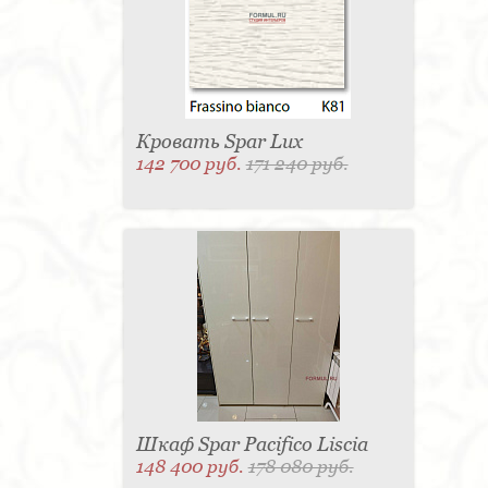
Матраc - 4
Графин - 4
Держатель для
стакана - 4
Панель настенная для TV - 4
Вытяжка - 3
Кассетница - 3
Держатель для
туалетной бумаги - 3
Поднос - 3
Пантограф - 3
Мыльница - 3
Раковина - 3
Унитаз - 2
Кухня - 2
Стиральная машина - 2
Туалетный столик - 2
Тумба - 2
Бар - 2
Карниз для штор - 2
Газетница - 2
Кровать Spar Lux
Крючок - 2
Полотенцесушитель - 2
142 700 руб.
171 240 руб.
Розетка - 2
Игрушка - 1
Игрушка - 1
Мясорубка - 1
Съемник для одежды - 1
Игрушка - 1
Игрушка - 1
Витрина - 1
Стойка
ресепшен - 1
Морозильная камера - 1
Выдвижная система - 1
Ведро для мусора - 1
Утюг - 1
Игрушка - 1
Игрушка - 1
Держатель
для обуви - 1
Держатель для одежды - 1
Бутылочница - 1
Ширма - 1
Шезлонг - 1
Микроволновая печь - 1
Кондиционер - 1
Душевая кабина - 1
Буфет - 1
Спальня - 1
Игрушка - 1
Игрушка - 1
Игрушка - 1
Игрушка - 1
Игрушка - 1
Игрушка - 1
Подогреватель посуды - 1
Игрушка - 1
Стойка
для TV - 1
Шкаф Spar Pacifico Liscia
148 400 руб.
178 080 руб.