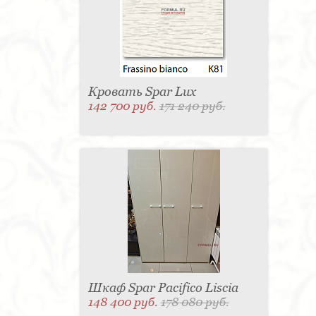
Матраc - 4
Графин - 4
Держатель для
стакана - 4
Панель настенная для TV - 4
Вытяжка - 3
Кассетница - 3
Держатель для
туалетной бумаги - 3
Поднос - 3
Пантограф - 3
Мыльница - 3
Раковина - 3
Унитаз - 2
Кухня - 2
Стиральная машина - 2
Туалетный столик - 2
Тумба - 2
Бар - 2
Карниз для штор - 2
Газетница - 2
Кровать Spar Lux
Крючок - 2
Полотенцесушитель - 2
142 700 руб.
171 240 руб.
Розетка - 2
Игрушка - 1
Игрушка - 1
Мясорубка - 1
Съемник для одежды - 1
Игрушка - 1
Игрушка - 1
Витрина - 1
Стойка
ресепшен - 1
Морозильная камера - 1
Выдвижная система - 1
Ведро для мусора - 1
Утюг - 1
Игрушка - 1
Игрушка - 1
Держатель
для обуви - 1
Держатель для одежды - 1
Бутылочница - 1
Ширма - 1
Шезлонг - 1
Микроволновая печь - 1
Кондиционер - 1
Душевая кабина - 1
Буфет - 1
Спальня - 1
Игрушка - 1
Игрушка - 1
Игрушка - 1
Игрушка - 1
Игрушка - 1
Игрушка - 1
Подогреватель посуды - 1
Игрушка - 1
Стойка
для TV - 1
Шкаф Spar Pacifico Liscia
148 400 руб.
178 080 руб.