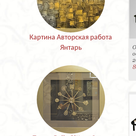
Картина Авторская работа
О
Янтарь
о
2
8