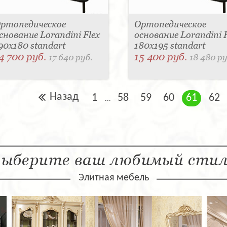
ртопедическое
Ортопедическое
снование Lorandini Flex
основание Lorandini F
90x180 standart
180x195 standart
4 700 руб.
15 400 руб.
17 640 руб.
18 480 ру
Назад
1
58
59
60
61
62
...
ыберите ваш любимый сти
Элитная мебель