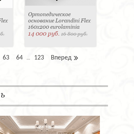
Ортопедическое
lex
основание Lorandini Flex
160x200 eurolaminia
14 000 руб.
б.
16 800 руб.
63
64
123
Вперед
...
ль