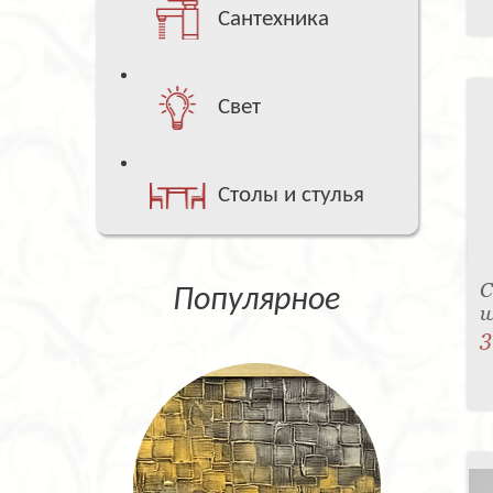
Сантехника
Свет
Столы и стулья
С
Популярное
w
3