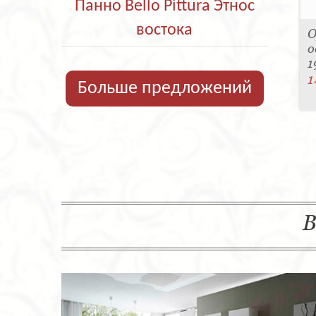
Панно Bello Pittura Этнос
востока
О
о
1
1
Больше предложений
В