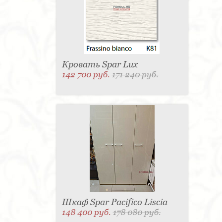
Матраc - 4
Графин - 4
Держатель для
стакана - 4
Панель настенная для TV - 4
Вытяжка - 3
Кассетница - 3
Держатель для
туалетной бумаги - 3
Поднос - 3
Пантограф - 3
Мыльница - 3
Раковина - 3
Унитаз - 2
Кухня - 2
Стиральная машина - 2
Туалетный столик - 2
Тумба - 2
Бар - 2
Карниз для штор - 2
Газетница - 2
Кровать Spar Lux
Крючок - 2
Полотенцесушитель - 2
142 700 руб.
171 240 руб.
Розетка - 2
Игрушка - 1
Игрушка - 1
Мясорубка - 1
Съемник для одежды - 1
Игрушка - 1
Игрушка - 1
Витрина - 1
Стойка
ресепшен - 1
Морозильная камера - 1
Выдвижная система - 1
Ведро для мусора - 1
Утюг - 1
Игрушка - 1
Игрушка - 1
Держатель
для обуви - 1
Держатель для одежды - 1
Бутылочница - 1
Ширма - 1
Шезлонг - 1
Микроволновая печь - 1
Кондиционер - 1
Душевая кабина - 1
Буфет - 1
Спальня - 1
Игрушка - 1
Игрушка - 1
Игрушка - 1
Игрушка - 1
Игрушка - 1
Игрушка - 1
Подогреватель посуды - 1
Игрушка - 1
Стойка
для TV - 1
Шкаф Spar Pacifico Liscia
148 400 руб.
178 080 руб.