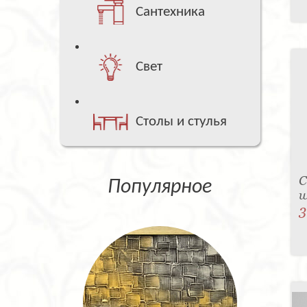
Сантехника
Свет
Столы и стулья
С
Популярное
w
3