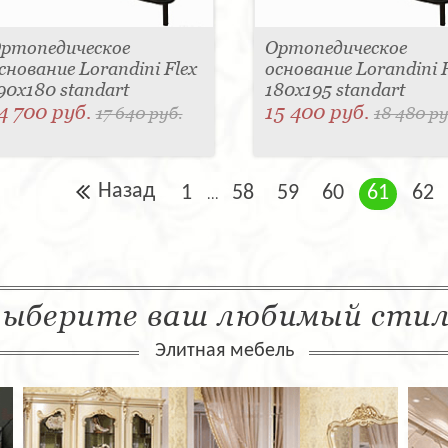
ртопедическое
Ортопедическое
снование Lorandini Flex
основание Lorandini F
90x180 standart
180x195 standart
4 700 руб.
15 400 руб.
17 640 руб.
18 480 ру
Назад
1
58
59
60
61
62
...
ыберите ваш любимый сти
Элитная мебель