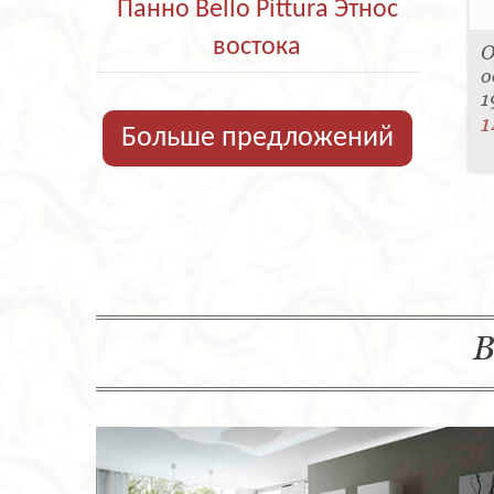
Панно Bello Pittura Этнос
востока
О
о
1
1
Больше предложений
В