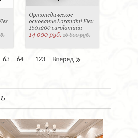
Ортопедическое
lex
основание Lorandini Flex
160x200 eurolaminia
14 000 руб.
б.
16 800 руб.
63
64
123
Вперед
...
ль