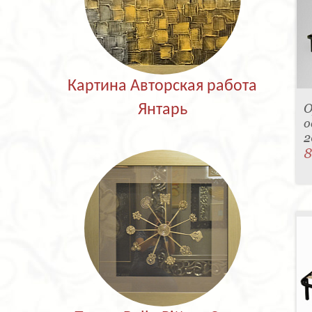
Картина Авторская работа
О
Янтарь
о
2
8