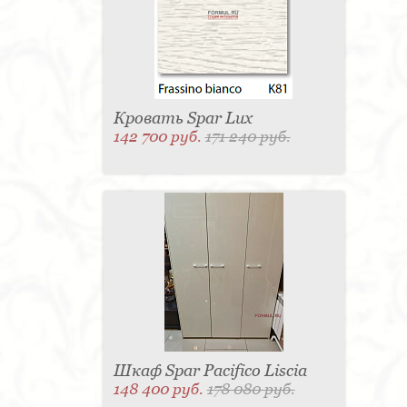
Матраc - 4
Графин - 4
Держатель для
стакана - 4
Панель настенная для TV - 4
Вытяжка - 3
Кассетница - 3
Держатель для
туалетной бумаги - 3
Поднос - 3
Пантограф - 3
Мыльница - 3
Раковина - 3
Унитаз - 2
Кухня - 2
Стиральная машина - 2
Туалетный столик - 2
Тумба - 2
Бар - 2
Карниз для штор - 2
Газетница - 2
Кровать Spar Lux
Крючок - 2
Полотенцесушитель - 2
142 700 руб.
171 240 руб.
Розетка - 2
Игрушка - 1
Игрушка - 1
Мясорубка - 1
Съемник для одежды - 1
Игрушка - 1
Игрушка - 1
Витрина - 1
Стойка
ресепшен - 1
Морозильная камера - 1
Выдвижная система - 1
Ведро для мусора - 1
Утюг - 1
Игрушка - 1
Игрушка - 1
Держатель
для обуви - 1
Держатель для одежды - 1
Бутылочница - 1
Ширма - 1
Шезлонг - 1
Микроволновая печь - 1
Кондиционер - 1
Душевая кабина - 1
Буфет - 1
Спальня - 1
Игрушка - 1
Игрушка - 1
Игрушка - 1
Игрушка - 1
Игрушка - 1
Игрушка - 1
Подогреватель посуды - 1
Игрушка - 1
Стойка
для TV - 1
Шкаф Spar Pacifico Liscia
148 400 руб.
178 080 руб.