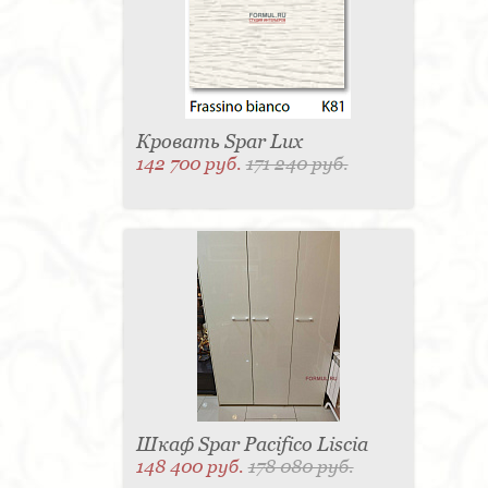
Матраc - 4
Графин - 4
Держатель для
стакана - 4
Панель настенная для TV - 4
Вытяжка - 3
Кассетница - 3
Держатель для
туалетной бумаги - 3
Поднос - 3
Пантограф - 3
Мыльница - 3
Раковина - 3
Унитаз - 2
Кухня - 2
Стиральная машина - 2
Туалетный столик - 2
Тумба - 2
Бар - 2
Карниз для штор - 2
Газетница - 2
Кровать Spar Lux
Крючок - 2
Полотенцесушитель - 2
142 700 руб.
171 240 руб.
Розетка - 2
Игрушка - 1
Игрушка - 1
Мясорубка - 1
Съемник для одежды - 1
Игрушка - 1
Игрушка - 1
Витрина - 1
Стойка
ресепшен - 1
Морозильная камера - 1
Выдвижная система - 1
Ведро для мусора - 1
Утюг - 1
Игрушка - 1
Игрушка - 1
Держатель
для обуви - 1
Держатель для одежды - 1
Бутылочница - 1
Ширма - 1
Шезлонг - 1
Микроволновая печь - 1
Кондиционер - 1
Душевая кабина - 1
Буфет - 1
Спальня - 1
Игрушка - 1
Игрушка - 1
Игрушка - 1
Игрушка - 1
Игрушка - 1
Игрушка - 1
Подогреватель посуды - 1
Игрушка - 1
Стойка
для TV - 1
Шкаф Spar Pacifico Liscia
148 400 руб.
178 080 руб.