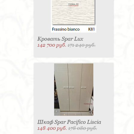
Матраc - 4
Графин - 4
Держатель для
стакана - 4
Панель настенная для TV - 4
Вытяжка - 3
Кассетница - 3
Держатель для
туалетной бумаги - 3
Поднос - 3
Пантограф - 3
Мыльница - 3
Раковина - 3
Унитаз - 2
Кухня - 2
Стиральная машина - 2
Туалетный столик - 2
Тумба - 2
Бар - 2
Карниз для штор - 2
Газетница - 2
Кровать Spar Lux
Крючок - 2
Полотенцесушитель - 2
142 700 руб.
171 240 руб.
Розетка - 2
Игрушка - 1
Игрушка - 1
Мясорубка - 1
Съемник для одежды - 1
Игрушка - 1
Игрушка - 1
Витрина - 1
Стойка
ресепшен - 1
Морозильная камера - 1
Выдвижная система - 1
Ведро для мусора - 1
Утюг - 1
Игрушка - 1
Игрушка - 1
Держатель
для обуви - 1
Держатель для одежды - 1
Бутылочница - 1
Ширма - 1
Шезлонг - 1
Микроволновая печь - 1
Кондиционер - 1
Душевая кабина - 1
Буфет - 1
Спальня - 1
Игрушка - 1
Игрушка - 1
Игрушка - 1
Игрушка - 1
Игрушка - 1
Игрушка - 1
Подогреватель посуды - 1
Игрушка - 1
Стойка
для TV - 1
Шкаф Spar Pacifico Liscia
148 400 руб.
178 080 руб.