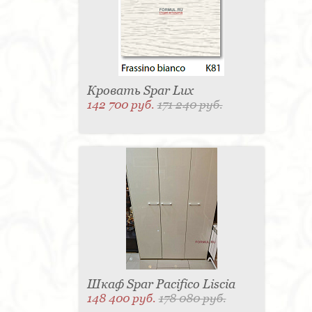
Матраc - 4
Графин - 4
Держатель для
стакана - 4
Панель настенная для TV - 4
Вытяжка - 3
Кассетница - 3
Держатель для
туалетной бумаги - 3
Поднос - 3
Пантограф - 3
Мыльница - 3
Раковина - 3
Унитаз - 2
Кухня - 2
Стиральная машина - 2
Туалетный столик - 2
Тумба - 2
Бар - 2
Карниз для штор - 2
Газетница - 2
Кровать Spar Lux
Крючок - 2
Полотенцесушитель - 2
142 700 руб.
171 240 руб.
Розетка - 2
Игрушка - 1
Игрушка - 1
Мясорубка - 1
Съемник для одежды - 1
Игрушка - 1
Игрушка - 1
Витрина - 1
Стойка
ресепшен - 1
Морозильная камера - 1
Выдвижная система - 1
Ведро для мусора - 1
Утюг - 1
Игрушка - 1
Игрушка - 1
Держатель
для обуви - 1
Держатель для одежды - 1
Бутылочница - 1
Ширма - 1
Шезлонг - 1
Микроволновая печь - 1
Кондиционер - 1
Душевая кабина - 1
Буфет - 1
Спальня - 1
Игрушка - 1
Игрушка - 1
Игрушка - 1
Игрушка - 1
Игрушка - 1
Игрушка - 1
Подогреватель посуды - 1
Игрушка - 1
Стойка
для TV - 1
Шкаф Spar Pacifico Liscia
148 400 руб.
178 080 руб.