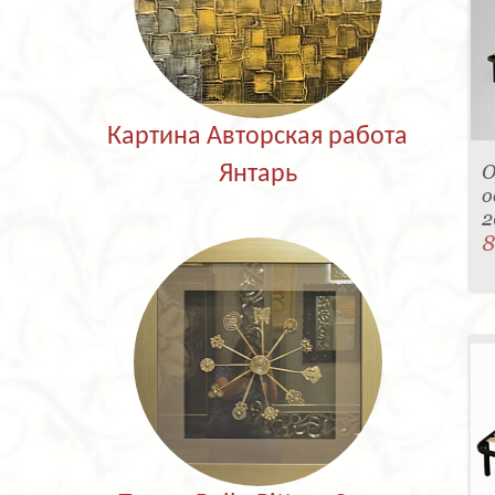
Картина Авторская работа
О
Янтарь
о
2
8