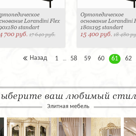
ртопедическое
Ортопедическое
снование Lorandini Flex
основание Lorandini F
90x180 standart
180x195 standart
4 700 руб.
15 400 руб.
17 640 руб.
18 480 ру
Назад
1
58
59
60
61
62
...
ыберите ваш любимый сти
Элитная мебель