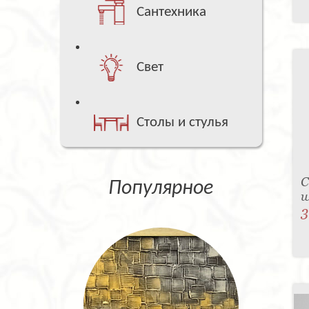
Сантехника
Свет
Столы и стулья
С
Популярное
w
3