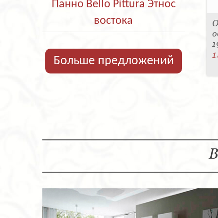
Панно Bello Pittura Этнос
востока
О
о
1
1
Больше предложений
В