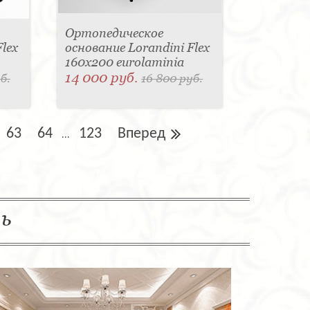
Ортопедическое
lex
основание Lorandini Flex
160x200 eurolaminia
14 000 руб.
б.
16 800 руб.
63
64
123
Вперед
...
ль