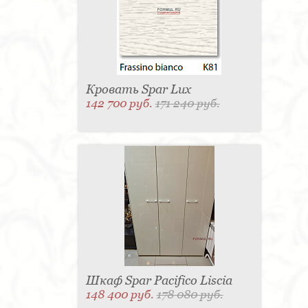
Матраc - 4
Графин - 4
Держатель для
стакана - 4
Панель настенная для TV - 4
Вытяжка - 3
Кассетница - 3
Держатель для
туалетной бумаги - 3
Поднос - 3
Пантограф - 3
Мыльница - 3
Раковина - 3
Унитаз - 2
Кухня - 2
Стиральная машина - 2
Туалетный столик - 2
Тумба - 2
Бар - 2
Карниз для штор - 2
Газетница - 2
Кровать Spar Lux
Крючок - 2
Полотенцесушитель - 2
142 700 руб.
171 240 руб.
Розетка - 2
Игрушка - 1
Игрушка - 1
Мясорубка - 1
Съемник для одежды - 1
Игрушка - 1
Игрушка - 1
Витрина - 1
Стойка
ресепшен - 1
Морозильная камера - 1
Выдвижная система - 1
Ведро для мусора - 1
Утюг - 1
Игрушка - 1
Игрушка - 1
Держатель
для обуви - 1
Держатель для одежды - 1
Бутылочница - 1
Ширма - 1
Шезлонг - 1
Микроволновая печь - 1
Кондиционер - 1
Душевая кабина - 1
Буфет - 1
Спальня - 1
Игрушка - 1
Игрушка - 1
Игрушка - 1
Игрушка - 1
Игрушка - 1
Игрушка - 1
Подогреватель посуды - 1
Игрушка - 1
Стойка
для TV - 1
Шкаф Spar Pacifico Liscia
148 400 руб.
178 080 руб.