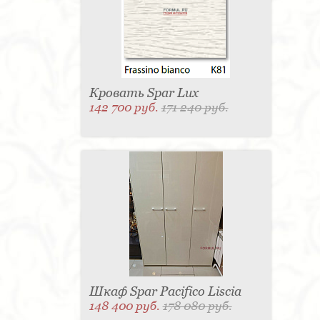
Матраc - 4
Графин - 4
Держатель для
стакана - 4
Панель настенная для TV - 4
Вытяжка - 3
Кассетница - 3
Держатель для
туалетной бумаги - 3
Поднос - 3
Пантограф - 3
Мыльница - 3
Раковина - 3
Унитаз - 2
Кухня - 2
Стиральная машина - 2
Туалетный столик - 2
Тумба - 2
Бар - 2
Карниз для штор - 2
Газетница - 2
Кровать Spar Lux
Крючок - 2
Полотенцесушитель - 2
142 700 руб.
171 240 руб.
Розетка - 2
Игрушка - 1
Игрушка - 1
Мясорубка - 1
Съемник для одежды - 1
Игрушка - 1
Игрушка - 1
Витрина - 1
Стойка
ресепшен - 1
Морозильная камера - 1
Выдвижная система - 1
Ведро для мусора - 1
Утюг - 1
Игрушка - 1
Игрушка - 1
Держатель
для обуви - 1
Держатель для одежды - 1
Бутылочница - 1
Ширма - 1
Шезлонг - 1
Микроволновая печь - 1
Кондиционер - 1
Душевая кабина - 1
Буфет - 1
Спальня - 1
Игрушка - 1
Игрушка - 1
Игрушка - 1
Игрушка - 1
Игрушка - 1
Игрушка - 1
Подогреватель посуды - 1
Игрушка - 1
Стойка
для TV - 1
Шкаф Spar Pacifico Liscia
148 400 руб.
178 080 руб.